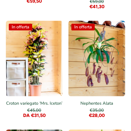
€59,50
€59,00
€41,30
In offerta
In offerta
Croton variegato ‘Mrs. Iceton’
Nephentes Alata
€45,00
€35,00
DA €31,50
€28,00