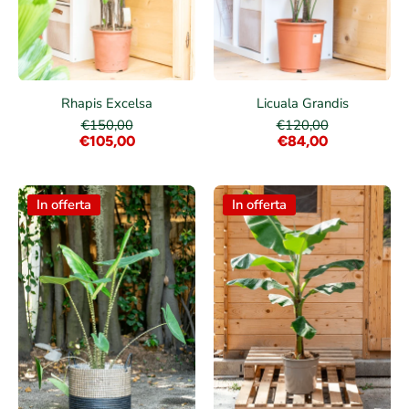
Rhapis Excelsa
Licuala Grandis
€150,00
€120,00
€105,00
€84,00
In offerta
In offerta