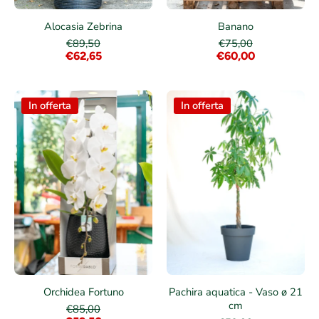
Alocasia Zebrina
Banano
€89,50
€75,00
€62,65
€60,00
In offerta
In offerta
Orchidea Fortuno
Pachira aquatica - Vaso ø 21
cm
€85,00