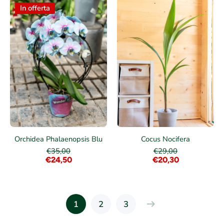
In offerta
Orchidea Phalaenopsis Blu
Cocus Nocifera
€35,00
€29,00
€24,50
€20,30
1
2
3