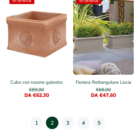
In offerta
In offerta
Cubo con rosone galestro
Fioriera Rettangolare Liscia
€89,00
€68,00
DA €62,30
DA €47,60
1
2
3
4
5