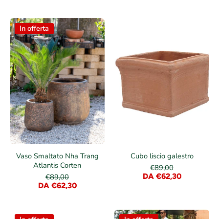
In offerta
Vaso Smaltato Nha Trang
Cubo liscio galestro
Atlantis Corten
€89,00
DA €62,30
€89,00
DA €62,30