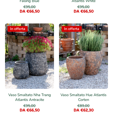
Falling Blue
Atlantis White
€95,00
€95,00
DA €66,50
DA €66,50
In offerta
In offerta
Vaso Smaltato Nha Trang
Vaso Smaltato Hue Atlantis
Atlantis Antracite
Corten
€95,00
€89,00
DA €66,50
DA €62,30