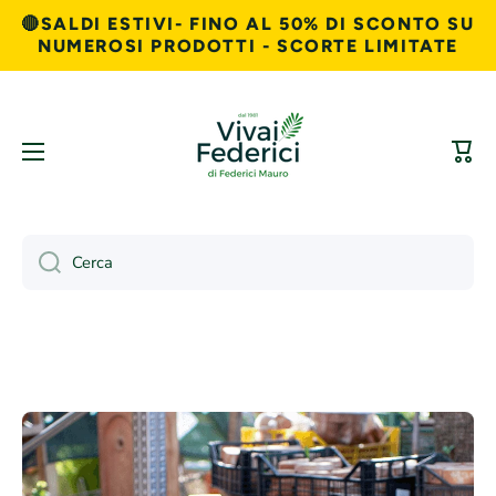
🔴SALDI ESTIVI- FINO AL 50% DI SCONTO SU
Vai direttamente ai contenuti
NUMEROSI PRODOTTI - SCORTE LIMITATE
Carre
Cerca
Passa alle informazioni sul prodotto