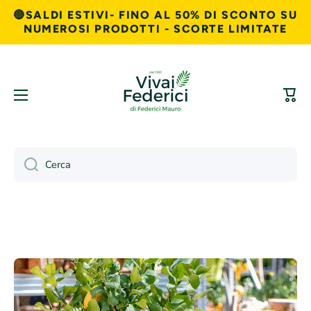
🔴SALDI ESTIVI- FINO AL 50% DI SCONTO SU
Vai direttamente ai contenuti
NUMEROSI PRODOTTI - SCORTE LIMITATE
Carre
Cerca
Passa alle informazioni sul prodotto