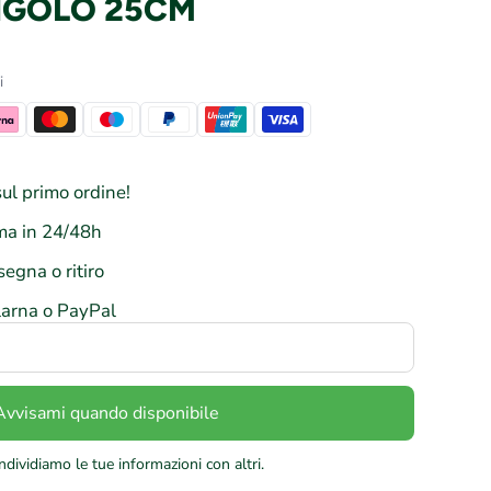
NGOLO 25CM
i
ul primo ordine!
a in 24/48h
segna o ritiro
larna o PayPal
Avvisami quando disponibile
dividiamo le tue informazioni con altri.