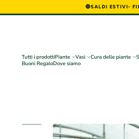
🔴SALDI ESTIVI- 
Vai direttamente ai contenuti
Tutti i prodotti
Piante
Vasi
Cura delle piante
S
Buoni Regalo
Dove siamo
Passa alle informazioni sul prodotto