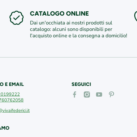
CATALOGO ONLINE
Dai un'occhiata ai nostri prodotti sul
catalogo: alcuni sono disponibili per
l'acquisto online e la consegna a domicilio!
O E EMAIL
SEGUICI
facebookcom/vivaifederici
instagramcom/vivaifederici
youtubecom/@vivaif
itpinterestcom
20199222
760762058
@vivaifederici.it
IAMO