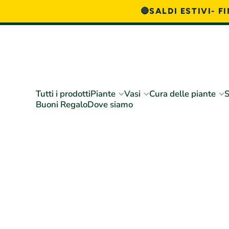
🔴SALDI ESTIVI- 
Vai direttamente ai contenuti
Tutti i prodotti
Piante
Vasi
Cura delle piante
S
Buoni Regalo
Dove siamo
Passa alle informazioni sul prodotto