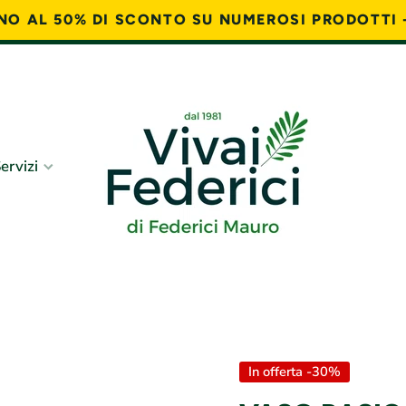
FINO AL 50% DI SCONTO SU NUMEROSI PRODOTTI 
ervizi
In offerta -30%