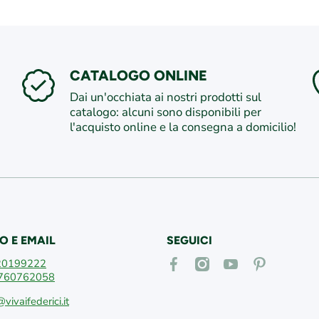
CATALOGO ONLINE
Dai un'occhiata ai nostri prodotti sul
catalogo: alcuni sono disponibili per
l'acquisto online e la consegna a domicilio!
O E EMAIL
SEGUICI
facebookcom/vivaifederici
instagramcom/vivaifederici
youtubecom/@vivaif
itpinterestcom
20199222
760762058
@vivaifederici.it