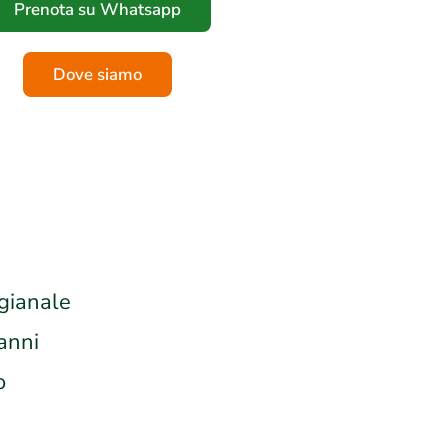
Prenota su Whatsapp
Dove siamo
igianale
anni
o