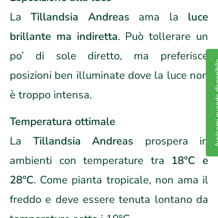
La
Tillandsia Andreas
ama la
luce
brillante ma indiretta
. Può tollerare un
po’ di sole diretto, ma preferisce
Avvisami quand
posizioni ben illuminate dove la luce non
è troppo intensa.
Temperatura ottimale
La
Tillandsia Andreas
prospera in
ambienti con temperature tra
18°C e
28°C
. Come pianta tropicale, non ama il
freddo e deve essere tenuta lontano da