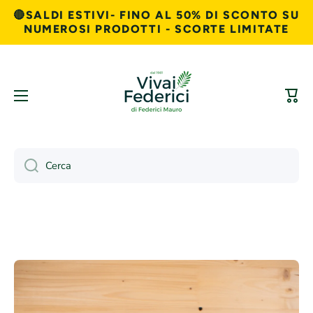
🔴SALDI ESTIVI- FINO AL 50% DI SCONTO SU
Vai direttamente ai contenuti
NUMEROSI PRODOTTI - SCORTE LIMITATE
Carre
Cerca
Passa alle informazioni sul prodotto