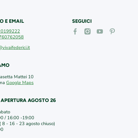
O E EMAIL
SEGUICI
facebookcom/vivaifederici
instagramcom/vivaifederici
youtubecom/@vivaif
itpinterestcom
20199222
760762058
@vivaifederici.it
IAMO
Casetta Mattei 10
oma
Google Maps
I APERTURA AGOSTO 26
abato
00 / 16:00 -19:00
 8 - 16 - 23 agosto chiuso)
00