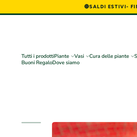
🔴SALDI ESTIVI- 
Vai direttamente ai contenuti
Tutti i prodotti
Piante
Vasi
Cura delle piante
S
Buoni Regalo
Dove siamo
Passa alle informazioni sul prodotto