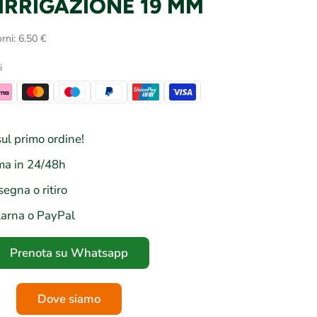
RRIGAZIONE 19 MM
rni: 6.50 €
i
ul primo ordine!
a in 24/48h
segna o ritiro
larna o PayPal
Prenota su Whatsapp
Dove siamo