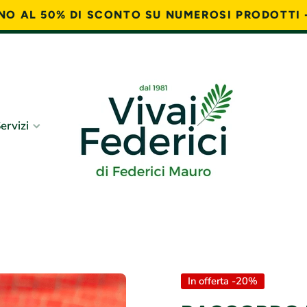
FINO AL 50% DI SCONTO SU NUMEROSI PRODOTTI 
ervizi
In offerta -20%