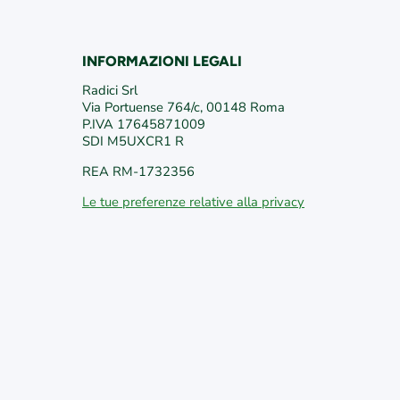
INFORMAZIONI LEGALI
/
edericiroma
/VivaiFederici1981/
Radici Srl
Via Portuense 764/c, 00148 Roma
P.IVA 17645871009
SDI M5UXCR1 R
REA RM-1732356
Le tue preferenze relative alla privacy