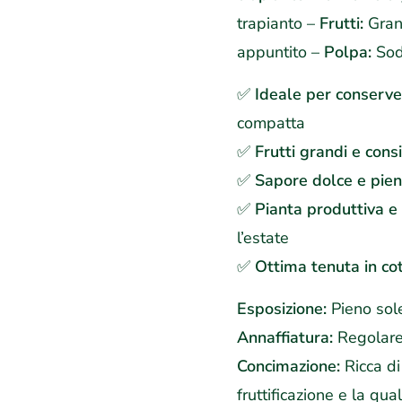
trapianto –
Frutti:
Grand
appuntito –
Polpa:
Soda
✅
Ideale per conserve 
compatta
✅
Frutti grandi e cons
✅
Sapore dolce e pie
✅
Pianta produttiva e
l’estate
✅
Ottima tenuta in co
Esposizione:
Pieno sol
Annaffiatura:
Regolare 
Concimazione:
Ricca di
fruttificazione e la qual