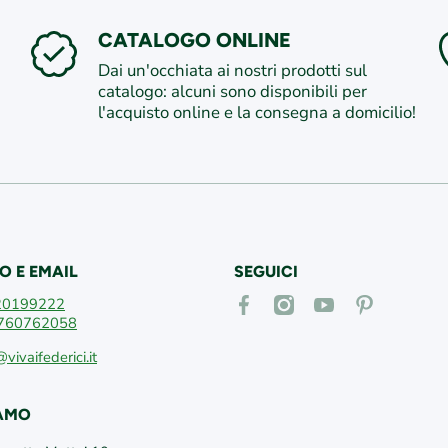
CATALOGO ONLINE
Dai un'occhiata ai nostri prodotti sul
catalogo: alcuni sono disponibili per
l'acquisto online e la consegna a domicilio!
O E EMAIL
SEGUICI
facebookcom/vivaifederici
instagramcom/vivaifederici
youtubecom/@vivaif
itpinterestcom
20199222
760762058
@vivaifederici.it
IAMO