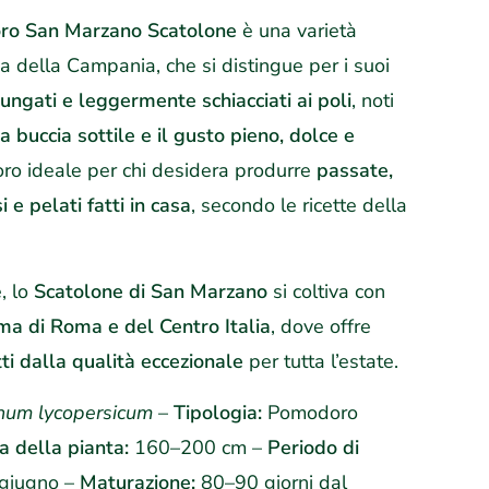
oro San Marzano Scatolone
è una varietà
ica della Campania, che si distingue per i suoi
lungati e leggermente schiacciati ai poli
, noti
a buccia sottile e il gusto pieno, dolce e
oro ideale per chi desidera produrre
passate,
 e pelati fatti in casa
, secondo le ricette della
, lo
Scatolone di San Marzano
si coltiva con
ima di Roma e del Centro Italia
, dove offre
tti dalla qualità eccezionale
per tutta l’estate.
num lycopersicum
–
Tipologia:
Pomodoro
a della pianta:
160–200 cm –
Periodo di
giugno –
Maturazione:
80–90 giorni dal