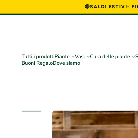
🔴SALDI ESTIVI- 
Vai direttamente ai contenuti
Tutti i prodotti
Piante
Vasi
Cura delle piante
S
Buoni Regalo
Dove siamo
Passa alle informazioni sul prodotto