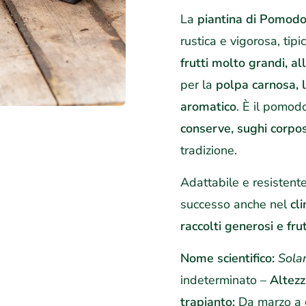
La
piantina di Pomod
rustica e vigorosa, tip
frutti molto grandi, al
per la
polpa carnosa, l
aromatico
. È il pomod
conserve, sughi corposi
tradizione.
Adattabile e resistente
successo anche nel
cl
raccolti generosi e fru
Nome scientifico:
Sola
indeterminato –
Altezz
trapianto:
Da marzo a 