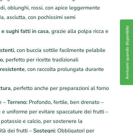
i, oblunghi, rossi, con apice leggermente
, asciutta, con pochissimi semi
Avvisami quando disponibile
e sughi fatti in casa
, grazie alla polpa ricca e
istenti
, con buccia sottile facilmente pelabile
no
, perfetto per ricette tradizionali
 resistente
, con raccolta prolungata durante
ttura
, perfetto anche per preparazioni al forno
e –
Terreno:
Profondo, fertile, ben drenato –
e uniforme per evitare spaccature dei frutti –
 potassio e calcio, per sostenere la
ità dei frutti –
Sostegni:
Obbligatori per