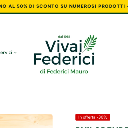
FINO AL 50% DI SCONTO SU NUMEROSI PRODOTTI 
ervizi
In offerta -30%