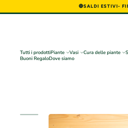
🔴SALDI ESTIVI- 
Vai direttamente ai contenuti
Tutti i prodotti
Piante
Vasi
Cura delle piante
S
Buoni Regalo
Dove siamo
Passa alle informazioni sul prodotto