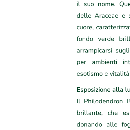
il suo nome. Que
delle Araceae e s
cuore, caratterizz
fondo verde bril
arrampicarsi sugl
per ambienti in
esotismo e vitalità
Esposizione alla l
Il Philodendron B
brillante, che es
donando alle fog