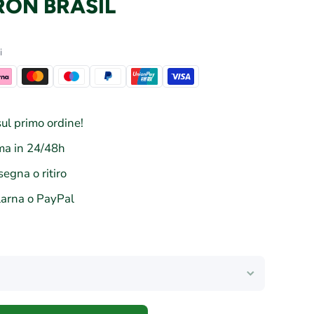
ON BRASIL
i
ul primo ordine!
a in 24/48h
segna o ritiro
larna o PayPal