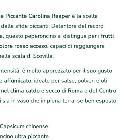
ne Piccante Carolina Reaper
è la scelta
 delle sfide piccanti. Detentore del record
a, questo peperoncino si distingue per i
frutti
colore rosso acceso
, capaci di raggiungere
ella scala di Scoville.
ntensità, è molto apprezzato per il suo
gusto
e affumicato
, ideale per salse, polveri e oli
o nel
clima caldo e secco di Roma e del Centro
ati sia in vaso che in piena terra, se ben esposto
Capsicum chinense
cino ultra piccante