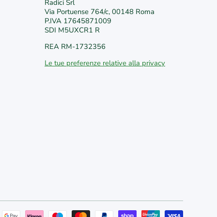
/
edericiroma
/VivaiFederici1981/
Radici Srl
Via Portuense 764/c, 00148 Roma
P.IVA 17645871009
SDI M5UXCR1 R
REA RM-1732356
Le tue preferenze relative alla privacy
Metodi 