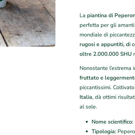
La
piantina di Pepero
perfetta per gli amanti
mondiale di piccantezz
rugosi e appuntiti, di 
oltre 2.000.000 SHU
n
Nonostante l’estrema i
fruttato e leggerment
piccantissimi. Coltivat
Italia
, dà ottimi risult
al sole.
Nome scientifico:
Tipologia:
Peperon