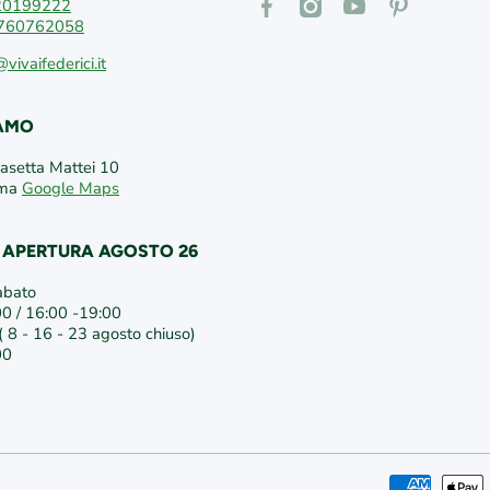
facebookcom/vivaifederici
instagramcom/vivaifederici
youtubecom/@vivaif
itpinterestcom
20199222
760762058
@vivaifederici.it
IAMO
Casetta Mattei 10
oma
Google Maps
I APERTURA AGOSTO 26
abato
00 / 16:00 -19:00
 8 - 16 - 23 agosto chiuso)
00