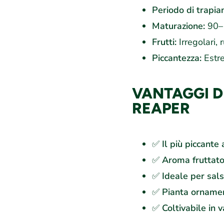
Periodo di trapia
Maturazione:
90–1
Frutti:
Irregolari, 
Piccantezza:
Estre
VANTAGGI D
REAPER
✅
Il più piccante
✅
Aroma fruttato
✅
Ideale per sals
✅
Pianta orname
✅
Coltivabile in 