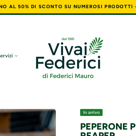
FINO AL 50% DI SCONTO SU NUMEROSI PRODOTTI 
ervizi
In arrivo
PEPERONE 
REAPER