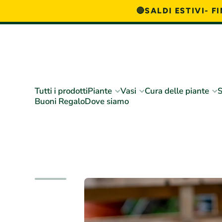
🔴SALDI ESTIVI- 
Vai direttamente ai contenuti
Tutti i prodotti
Piante
Vasi
Cura delle piante
S
Buoni Regalo
Dove siamo
Passa alle informazioni sul prodotto