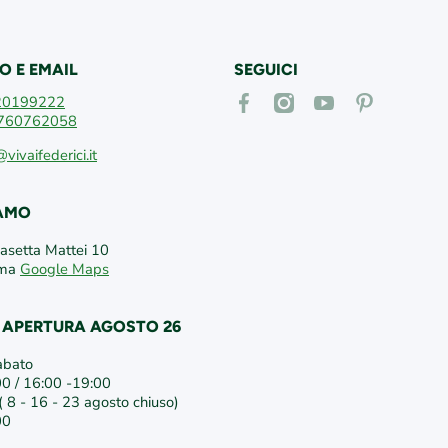
O E EMAIL
SEGUICI
facebookcom/vivaifederici
instagramcom/vivaifederici
youtubecom/@vivaif
itpinterestcom
20199222
760762058
@vivaifederici.it
IAMO
Casetta Mattei 10
oma
Google Maps
I APERTURA AGOSTO 26
abato
00 / 16:00 -19:00
 8 - 16 - 23 agosto chiuso)
00