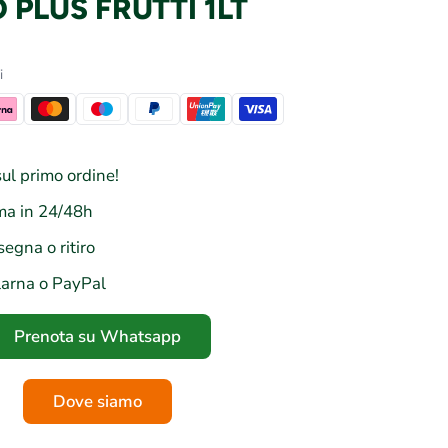
 PLUS FRUTTI 1LT
i
ul primo ordine!
a in 24/48h
segna o ritiro
larna o PayPal
Prenota su Whatsapp
Dove siamo