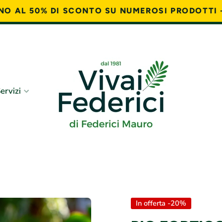
FINO AL 50% DI SCONTO SU NUMEROSI PRODOTTI 
ervizi
In offerta -20%