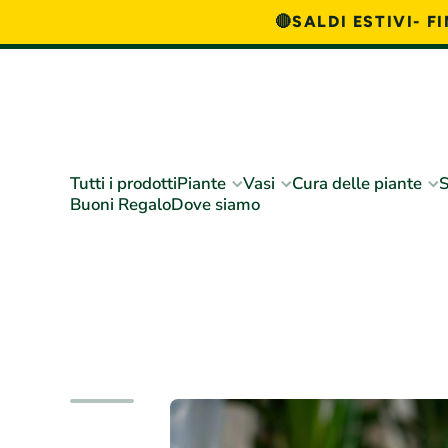
🔴SALDI ESTIVI- 
Vai direttamente ai contenuti
Tutti i prodotti
Piante
Vasi
Cura delle piante
S
Buoni Regalo
Dove siamo
Passa alle informazioni sul prodotto