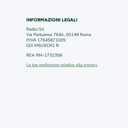
INFORMAZIONI LEGALI
/
edericiroma
/VivaiFederici1981/
Radici Srl
Via Portuense 764/c, 00148 Roma
P.IVA 17645871009
SDI M5UXCR1 R
REA RM-1732356
Le tue preferenze relative alla privacy