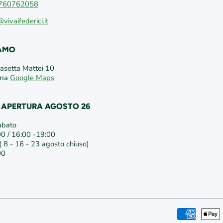
760762058
@vivaifederici.it
IAMO
Casetta Mattei 10
oma
Google Maps
I APERTURA AGOSTO 26
abato
00 / 16:00 -19:00
 8 - 16 - 23 agosto chiuso)
00