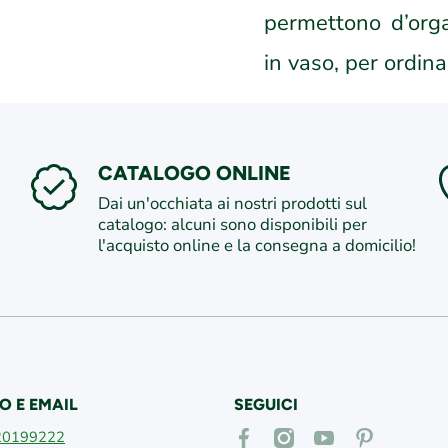
permettono d’orga
in vaso, per ordina
CATALOGO ONLINE
Dai un'occhiata ai nostri prodotti sul
catalogo: alcuni sono disponibili per
l'acquisto online e la consegna a domicilio!
O E EMAIL
SEGUICI
facebookcom/vivaifederici
instagramcom/vivaifederici
youtubecom/@vivaif
itpinterestcom
20199222