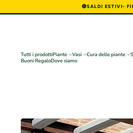
🔴SALDI ESTIVI- 
Vai direttamente ai contenuti
Tutti i prodotti
Piante
Vasi
Cura delle piante
S
Buoni Regalo
Dove siamo
Passa alle informazioni sul prodotto