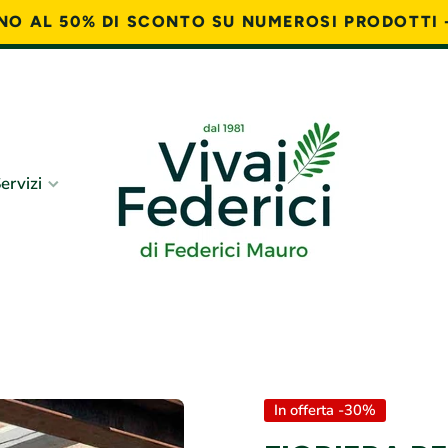
FINO AL 50% DI SCONTO SU NUMEROSI PRODOTTI 
ervizi
In offerta -30%