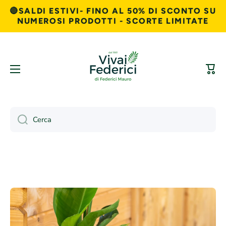
🔴SALDI ESTIVI- FINO AL 50% DI SCONTO SU
Vai direttamente ai contenuti
NUMEROSI PRODOTTI - SCORTE LIMITATE
Carre
Cerca
Passa alle informazioni sul prodotto