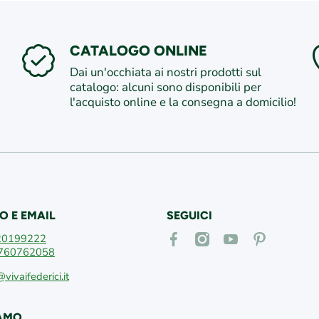
CATALOGO ONLINE
Dai un'occhiata ai nostri prodotti sul
catalogo: alcuni sono disponibili per
l'acquisto online e la consegna a domicilio!
O E EMAIL
SEGUICI
facebookcom/vivaifederici
instagramcom/vivaifederici
youtubecom/@vivaif
itpinterestcom
20199222
760762058
@vivaifederici.it
IAMO