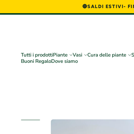
🔴SALDI ESTIVI- 
Vai direttamente ai contenuti
Tutti i prodotti
Piante
Vasi
Cura delle piante
S
Buoni Regalo
Dove siamo
Passa alle informazioni sul prodotto