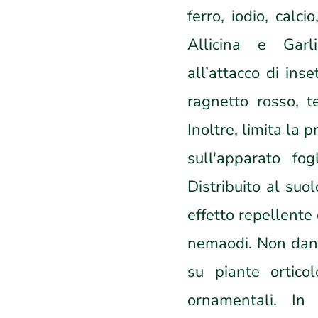
ferro, iodio, calc
Allicina e Garl
all’attacco di inse
ragnetto rosso, te
Inoltre, limita la 
sull'apparato fog
Distribuito al su
effetto repellente c
nemaodi. Non danne
su piante orticole
ornamentali. In