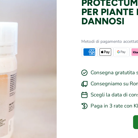
PROTECTUM 
PER PIANTE 
DANNOSI
Metodi di pagamento accettat
Consegna gratutita s
Consegniamo su Rom
Scegli la data di con
Paga in 3 rate con K