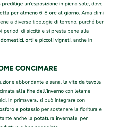
o predilige un’esposizione in pieno sole
, dove
retta per almeno 6-8 ore al giorno
. Ama climi
bene a diverse tipologie di terreno, purché ben
 periodi di siccità e si presta bene alla
 domestici, orti e piccoli vigneti
, anche in
COME CONCIMARE
duzione abbondante e sana, la
vite da tavola
cimata
alla fine dell’inverno
con letame
ci. In primavera, si può integrare con
 fosforo e potassio
per sostenere la fioritura e
ortante anche la
potatura invernale
, per