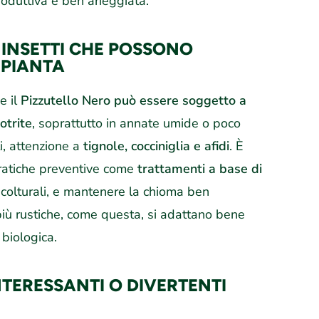
oduttiva e ben arieggiata.
D INSETTI CHE POSSONO
 PIANTA
e il
Pizzutello Nero può essere soggetto a
otrite
, soprattutto in annate umide o poco
ti, attenzione a
tignole, cocciniglia e afidi
. È
pratiche preventive come
trattamenti a base di
i colturali, e mantenere la chioma ben
più rustiche, come questa, si adattano bene
 biologica.
INTERESSANTI O DIVERTENTI