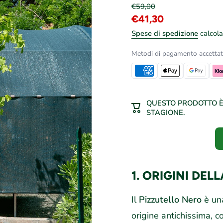
€59,00
€41,30
Spese di spedizione
calcola
Metodi di pagamento accettat
QUESTO PRODOTTO È 
STAGIONE.
1. ORIGINI DEL
Il
Pizzutello Nero
è una
origine antichissima, co