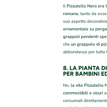
Il
Pizzutello Nero era l
romana
, tanto da esser
suo aspetto decorativ
ornamentale su pergo
grappoli pendenti spe
che
un grappolo di piz
abbondanza per tutto l
8. LA PIANTA 
PER BAMBINI E
No,
la vite Pizzutello
commestibili e sicuri
a
consumati direttamente