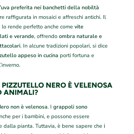
’uva preferita nei banchetti della nobiltà
e raffigurata in mosaici e affreschi antichi. Il
o lo rende perfetto anche come
vite
lati e verande
, offrendo
ombra naturale e
ttacolari
. In alcune tradizioni popolari, si dice
zutello appeso in cucina
porti fortuna e
’inverno.
DI PIZZUTELLO NERO È VELENOSA
D ANIMALI?
 Nero non è velenosa
. I
grappoli sono
nche per i bambini, e possono essere
 dalla pianta. Tuttavia, è bene sapere che
i