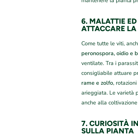
mantenere la pianta pr
6. MALATTIE E
ATTACCARE LA
Come tutte le viti, anch
peronospora, oidio e b
ventilate. Tra i parassi
consigliabile attuare 
rame e zolfo
, rotazion
arieggiata. Le varietà 
anche alla coltivazione
7. CURIOSITÀ 
SULLA PIANTA