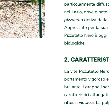
particolarmente diffuso
nel
Lazio
, dove è noto
pizzutello
deriva dalla 
Apprezzato per la
sua 
Pizzutello Nero è oggi
biologiche
.
2. CARATTERIS
La
vite Pizzutello Ner
portamento vigoroso e 
brillante. I grappoli 
caratteristici allungati
riflessi violacei
. La po