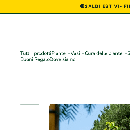
🔴SALDI ESTIVI- 
Vai direttamente ai contenuti
Tutti i prodotti
Piante
Vasi
Cura delle piante
S
Buoni Regalo
Dove siamo
Passa alle informazioni sul prodotto